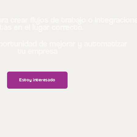
a crear flujos de trabajo o integracion
tás en el lugar correcto.
oportunidad de mejorar y automatizar
tu empresa
Estoy interesado